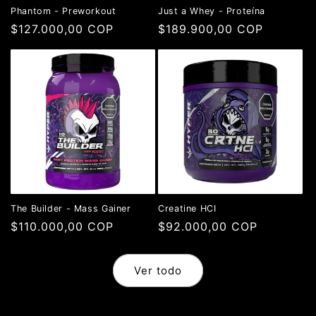
Phantom - Preworkout
Just a Whey - Proteína
Precio
$127.000,00 COP
Precio
$189.900,00 COP
habitual
habitual
The Builder - Mass Gainer
Creatine HCI
Precio
$110.000,00 COP
Precio
$92.000,00 COP
habitual
habitual
Ver todo