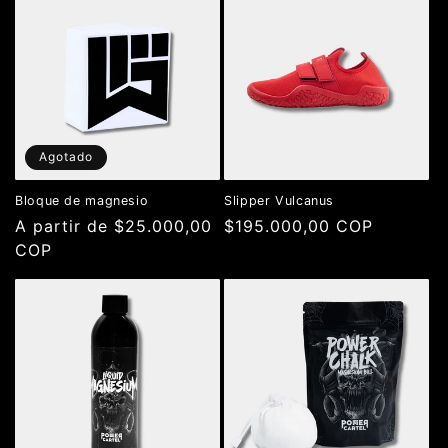
Agotado
Bloque de magnesio
Slipper Vulcanus
Precio
A partir de $25.000,00
Precio
$195.000,00 COP
habitual
COP
habitual