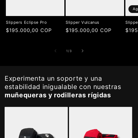
Ag
Slippers Eclipse Pro
Slipper Vulcanus
Slipp
Precio
$195.000,00 COP
Precio
$195.000,00 COP
Prec
$195
habitual
habitual
habi
de
1
/
3
Experimenta un soporte y una
estabilidad inigualable con nuestras
muñequeras y rodilleras rígidas