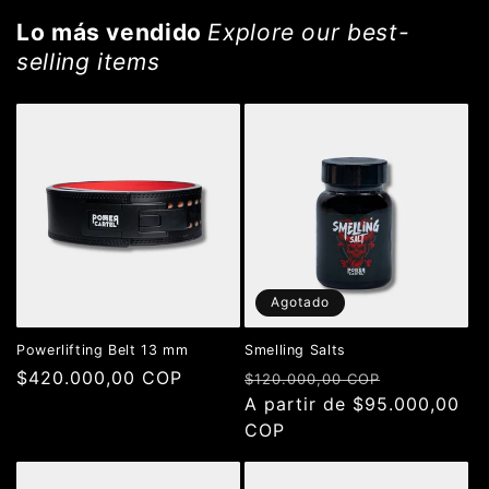
Lo más vendido
Explore our best-
selling items
Agotado
Powerlifting Belt 13 mm
Smelling Salts
Precio
$420.000,00 COP
Precio
Precio
$120.000,00 COP
habitual
habitual
A partir de $95.000,00
de
COP
oferta