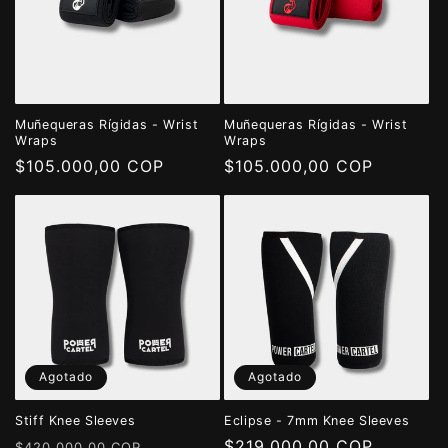
Muñequeras Rígidas - Wrist
Muñequeras Rígidas - Wrist
Wraps
Wraps
Precio
$105.000,00 COP
Precio
$105.000,00 COP
habitual
habitual
Agotado
Agotado
Stiff Knee Sleeves
Eclipse - 7mm Knee Sleeves
Precio
Precio
Precio
$219.000,00 COP
$420.000,00 COP