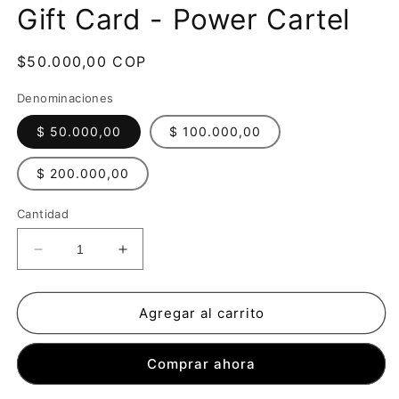
Gift Card - Power Cartel
1
en
una
ventana
Precio
$50.000,00 COP
modal
habitual
Denominaciones
$ 50.000,00
$ 100.000,00
$ 200.000,00
Cantidad
Reducir
Aumentar
cantidad
cantidad
para
para
Gift
Gift
Agregar al carrito
Card
Card
-
-
Comprar ahora
Power
Power
Cartel
Cartel